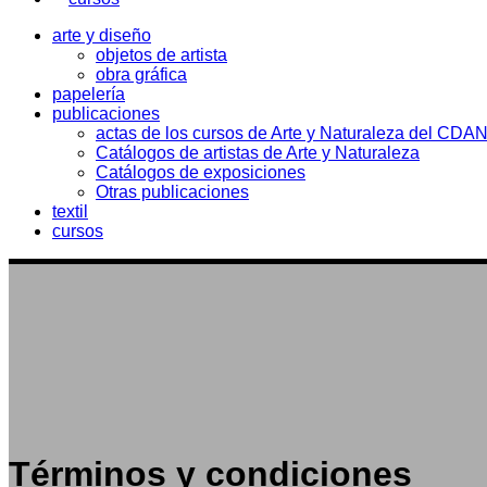
arte y diseño
objetos de artista
obra gráfica
papelería
publicaciones
actas de los cursos de Arte y Naturaleza del CDA
Catálogos de artistas de Arte y Naturaleza
Catálogos de exposiciones
Otras publicaciones
textil
cursos
Términos y condiciones