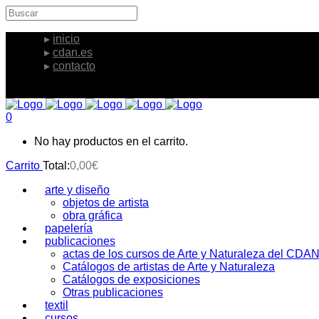
inicio
cdan.es
contacto
0
No hay productos en el carrito.
Carrito
Total:
0,00
€
arte y diseño
objetos de artista
obra gráfica
papelería
publicaciones
actas de los cursos de Arte y Naturaleza del CDA
Catálogos de artistas de Arte y Naturaleza
Catálogos de exposiciones
Otras publicaciones
textil
cursos