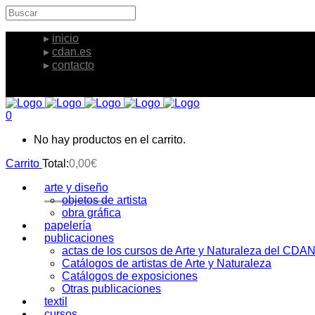
inicio
cdan.es
contacto
0
No hay productos en el carrito.
Carrito
Total:
0,00
€
arte y diseño
objetos de artista
obra gráfica
papelería
publicaciones
actas de los cursos de Arte y Naturaleza del CDA
Catálogos de artistas de Arte y Naturaleza
Catálogos de exposiciones
Otras publicaciones
textil
cursos