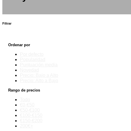
Filtrar
Ordenar por
Por defecto
Popularidad
Puntuación media
Novedad
Precio: Bajo a Alto
Precio: Alto a Bajo
Rango de precios
Todo
€0-€50
€50-€100
€100-€150
€150-€200
200€+