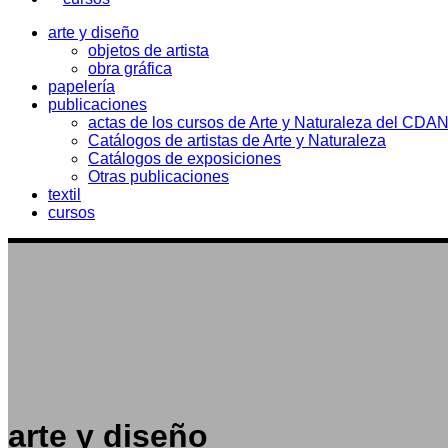
arte y diseño
objetos de artista
obra gráfica
papelería
publicaciones
actas de los cursos de Arte y Naturaleza del CDA
Catálogos de artistas de Arte y Naturaleza
Catálogos de exposiciones
Otras publicaciones
textil
cursos
arte y diseño