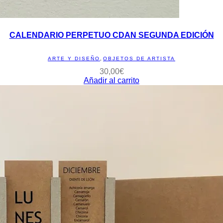
CALENDARIO PERPETUO CDAN SEGUNDA EDICIÓN
ARTE Y DISEÑO
,
OBJETOS DE ARTISTA
30,00
€
Añadir al carrito