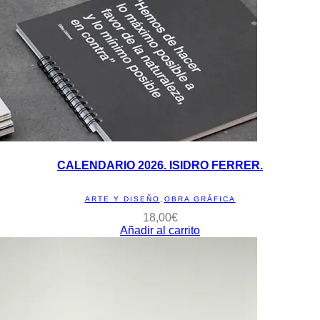
CALENDARIO 2026. ISIDRO FERRER.
ARTE Y DISEÑO
,
OBRA GRÁFICA
18,00
€
Añadir al carrito