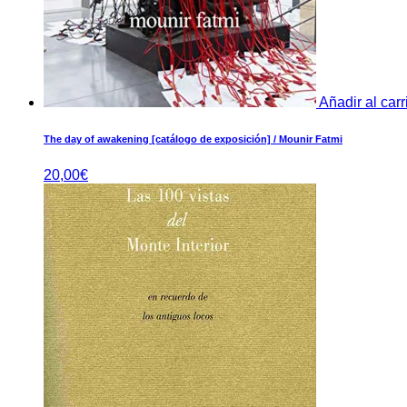
Añadir al carr
The day of awakening [catálogo de exposición] / Mounir Fatmi
20,00
€