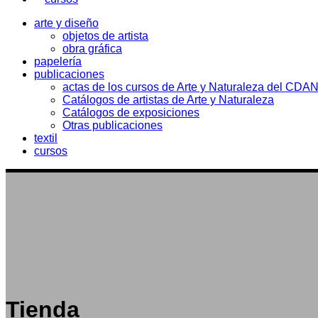
arte y diseño
objetos de artista
obra gráfica
papelería
publicaciones
actas de los cursos de Arte y Naturaleza del CDA
Catálogos de artistas de Arte y Naturaleza
Catálogos de exposiciones
Otras publicaciones
textil
cursos
Tienda