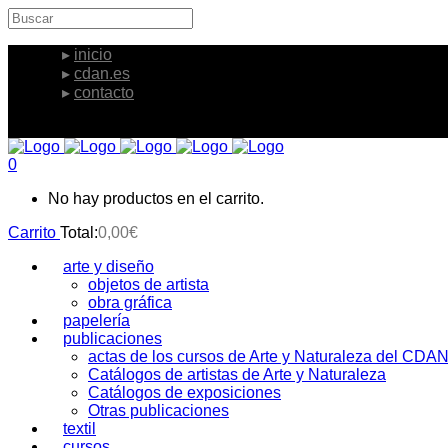
inicio
cdan.es
contacto
0
No hay productos en el carrito.
Carrito
Total:
0,00
€
arte y diseño
objetos de artista
obra gráfica
papelería
publicaciones
actas de los cursos de Arte y Naturaleza del CDA
Catálogos de artistas de Arte y Naturaleza
Catálogos de exposiciones
Otras publicaciones
textil
cursos