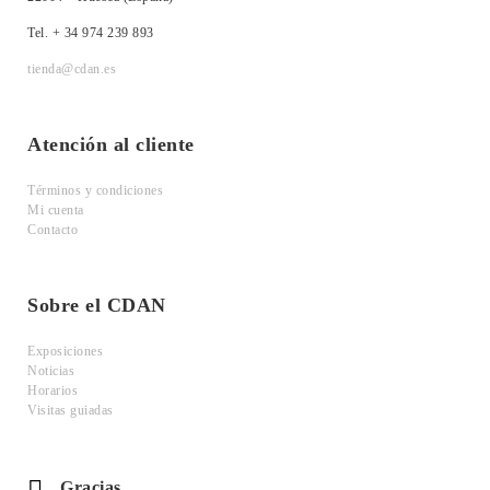
Tel. + 34 974 239 893
tienda@cdan.es
Atención al cliente
Términos y condiciones
Mi cuenta
Contacto
Sobre el CDAN
Exposiciones
Noticias
Horarios
Visitas guiadas
Gracias