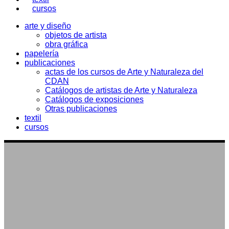
cursos
arte y diseño
objetos de artista
obra gráfica
papelería
publicaciones
actas de los cursos de Arte y Naturaleza del
CDAN
Catálogos de artistas de Arte y Naturaleza
Catálogos de exposiciones
Otras publicaciones
textil
cursos