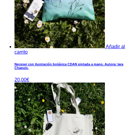
Añadir al
carrito
Neceser con ilustración botánica CDAN pintada a mano. Autora: Iara
Chapuis.
20,00
€