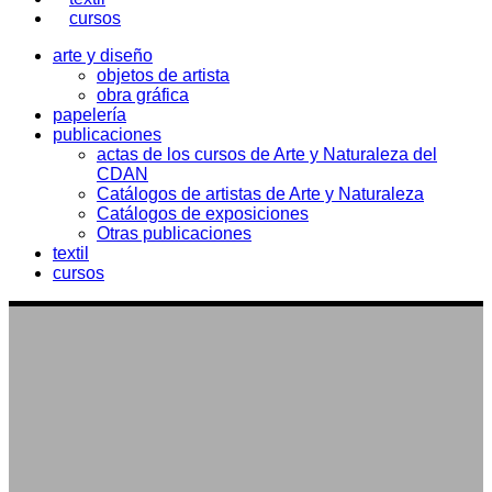
cursos
arte y diseño
objetos de artista
obra gráfica
papelería
publicaciones
actas de los cursos de Arte y Naturaleza del
CDAN
Catálogos de artistas de Arte y Naturaleza
Catálogos de exposiciones
Otras publicaciones
textil
cursos