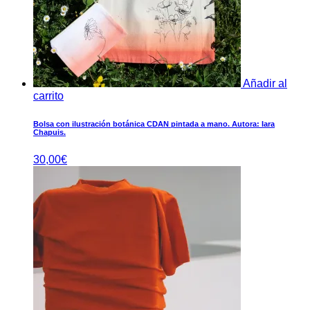
Añadir al
carrito
Bolsa con ilustración botánica CDAN pintada a mano. Autora: Iara
Chapuis.
30,00
€