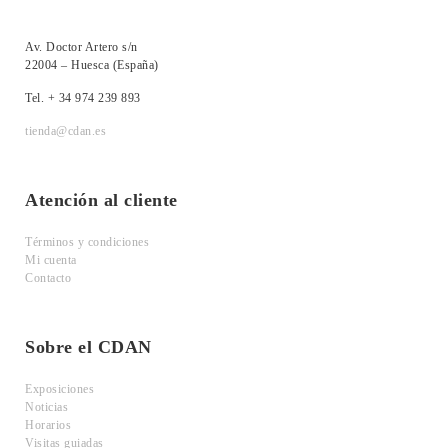
Av. Doctor Artero s/n
22004 – Huesca (España)
Tel. + 34 974 239 893
tienda@cdan.es
Atención al cliente
Términos y condiciones
Mi cuenta
Contacto
Sobre el CDAN
Exposiciones
Noticias
Horarios
Visitas guiadas