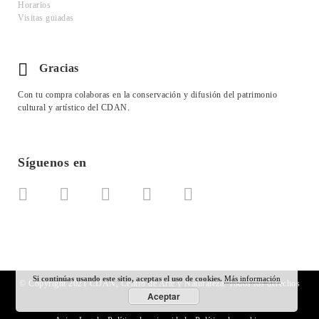
Horarios
Visitas guiadas
Gracias
Con tu compra colaboras en la conservación y difusión del patrimonio
cultural y artístico del CDAN.
Síguenos en
Si continúas usando este sitio, aceptas el uso de cookies.
Más información
© Copyright 2021 CDAN, Centro de Arte y Naturaleza. Todos los derechos
reservados.
Aceptar